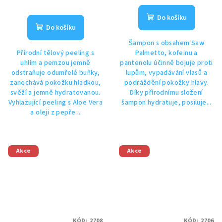
Do košíku
Do košíku
Šampon s obsahem Saw
Přírodní tělový peeling s
Palmetto, kofeinu a
uhlím a pemzou jemně
pantenolu účinně bojuje proti
odstraňuje odumřelé buňky,
lupům, vypadávání vlasů a
zanechává pokožku hladkou,
podráždění pokožky hlavy.
svěží a jemně hydratovanou.
Díky přírodnímu složení
Vyhlazující peeling s Aloe Vera
šampon hydratuje, posiluje...
a oleji z pepře...
Akce
Akce
KÓD:
2708
KÓD:
2706