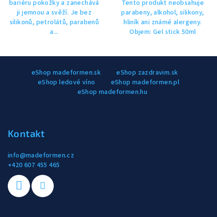
bariéru pokožky a zanechává
Tento produkt neobsahuje
ji jemnou a svěží. Je bez
parabeny, alkohol, silikony,
silikonů, petrolátů, parabenů
hliník ani známé alergeny.
a...
Objem: Gel stick 50ml
Z
eShop madeformen.sk
eShop zazdravim.sk
á
eShop ledové víno
eShop madeformen.pl
p
eShop madeformen.hu
a
t
í
Kontakt
info
@
madeformen.cz
+420 607 455 465