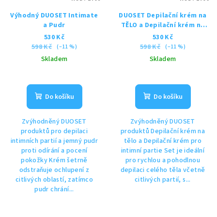
Výhodný DUOSET Intimate
DUOSET Depilační krém na
a Pudr
TĚLO a Depilační krém na
INTIMNÍ partie
530 Kč
530 Kč
598 Kč
598 Kč
(–11 %)
(–11 %)
Skladem
Skladem
Průměrné
Průměrné
hodnocení
hodnocení
produktu
produktu
Do košíku
Do košíku
je
je
4,0
5,0
Zvýhodněný DUOSET
Zvýhodněný DUOSET
z
z
produktů pro depilaci
produktů Depilační krém na
5
5
intimních partií a jemný pudr
tělo a Depilační krém pro
hvězdiček.
hvězdiček.
proti odírání a pocení
intimní partie Set je ideální
pokožky Krém šetrně
pro rychlou a pohodlnou
odstraňuje ochlupení z
depilaci celého těla včetně
citlivých oblastí, zatímco
citlivých partií, s...
pudr chrání...