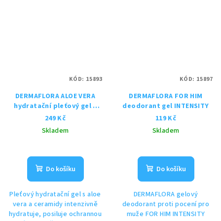
KÓD:
15893
KÓD:
15897
DERMAFLORA ALOE VERA
DERMAFLORA FOR HIM
hydratační pleťový gel s
deodorant gel INTENSITY
CERAMIDY
249 Kč
119 Kč
Skladem
Skladem
Do košíku
Do košíku
Pleťový hydratační gel s aloe
DERMAFLORA gelový
vera a ceramidy intenzivně
deodorant proti pocení pro
hydratuje, posiluje ochrannou
muže FOR HIM INTENSITY