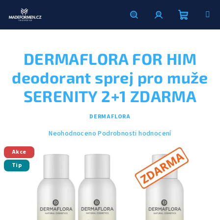
Přejít
na
obsah
Nákupní
Hledat
Přihlášení
DERMAFLORA FOR HIM
košík
deodorant sprej pro muže
SERENITY 2+1 ZDARMA
DERMAFLORA
Průměrné
Neohodnoceno
Podrobnosti hodnocení
hodnocení
Akce
produktu
je
Tip
0,0
z
5
hvězdiček.