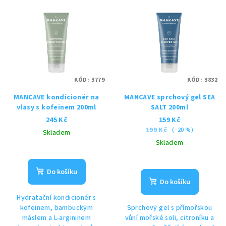
KÓD:
3779
KÓD:
3832
MANCAVE kondicionér na
MANCAVE sprchový gel SEA
vlasy s kofeinem 200ml
SALT 200ml
245 Kč
159 Kč
199 Kč
(–20 %)
Skladem
Skladem
Do košíku
Do košíku
Hydratační kondicionér s
kofeinem, bambuckým
Sprchový gel s přímořskou
máslem a L-argininem
vůní mořské soli, citroníku a