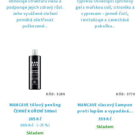
obnovuje strukturu vlasů a
cypresu Osvěžující sprchový
podporuje jejich zdravý růst.
gel s mořskou solí, citroníku a
Jeho vyvážené složení
cypresem – jemně čistí,
pomáhá ošetřovat
revitalizuje a zanechává
poškozené...
pokožku...
KÓD:
5286
KÓD:
3770
MANCAVE tělový peeling
MANCAVE vlasový šampon
ČERNÉ KOŘENÍ 500ml
proti lupům a vypadávání
vlasů 350ml
285 Kč
359 Kč
385 Kč
(–25 %)
Skladem
Skladem