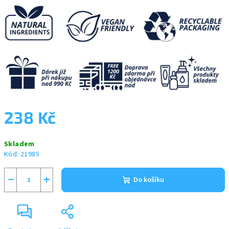
238 Kč
Měrná
Skladem
cena:
Kód:
21985
−
+
Do košíku