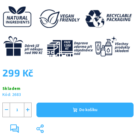
299 Kč
Měrná
Skladem
cena:
Kód:
2683
−
+
Do košíku