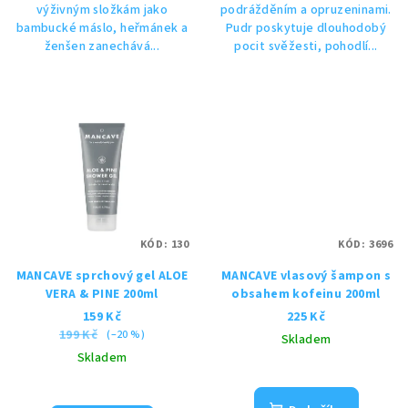
výživným složkám jako
podrážděním a opruzeninami.
bambucké máslo, heřmánek a
Pudr poskytuje dlouhodobý
ženšen zanechává...
pocit svěžesti, pohodlí...
KÓD:
130
KÓD:
3696
MANCAVE sprchový gel ALOE
MANCAVE vlasový šampon s
VERA & PINE 200ml
obsahem kofeinu 200ml
159 Kč
225 Kč
199 Kč
(–20 %)
Skladem
Skladem