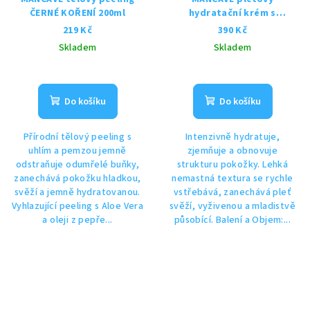
ČERNÉ KOŘENÍ 200ml
hydratační krém s
kyselinou hyaluronovou
219 Kč
390 Kč
100ml
Skladem
Skladem
Do košíku
Do košíku
Přírodní tělový peeling s
Intenzivně hydratuje,
uhlím a pemzou jemně
zjemňuje a obnovuje
odstraňuje odumřelé buňky,
strukturu pokožky. Lehká
zanechává pokožku hladkou,
nemastná textura se rychle
svěží a jemně hydratovanou.
vstřebává, zanechává pleť
Vyhlazující peeling s Aloe Vera
svěží, vyživenou a mladistvě
a oleji z pepře...
působící. Balení a Objem:...