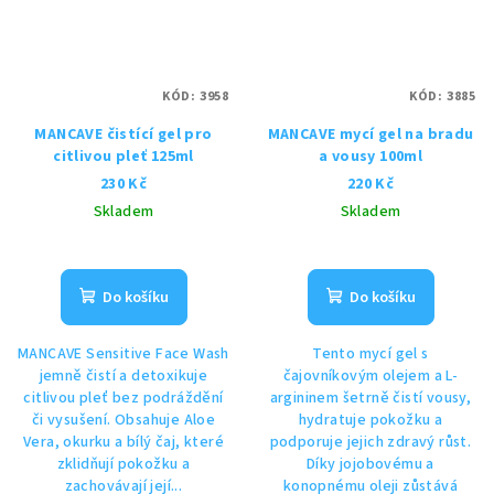
KÓD:
3958
KÓD:
3885
MANCAVE čistící gel pro
MANCAVE mycí gel na bradu
citlivou pleť 125ml
a vousy 100ml
230 Kč
220 Kč
Skladem
Skladem
Do košíku
Do košíku
MANCAVE Sensitive Face Wash
Tento mycí gel s
jemně čistí a detoxikuje
čajovníkovým olejem a L-
citlivou pleť bez podráždění
argininem šetrně čistí vousy,
či vysušení. Obsahuje Aloe
hydratuje pokožku a
Vera, okurku a bílý čaj, které
podporuje jejich zdravý růst.
zklidňují pokožku a
Díky jojobovému a
zachovávají její...
konopnému oleji zůstává