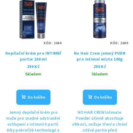
KÓD:
2684
KÓD:
2689
Depilační krém pro INTIMNÍ
No Hair Crew jemný PUDR
partie 100 ml
pro intimní místa 100g
299 Kč
299 Kč
Skladem
Skladem
Průměrné
hodnocení
produktu
Do košíku
Do košíku
je
5,0
Jemný depilační krém pro
NO HAIR CREW Intimate
z
muže pro snadné odstranění
Powder účinně absorbuje
5
ochlupení z intimních partií.
vlhkost, snižuje tření a chrání
hvězdiček.
Díky pokročilé technologii a
citlivé partie před