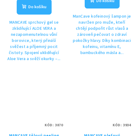
Do košíku
Do košíku
ManCave kofeinový šampon je
MANCAVE sprchový gel se
navržen pro muže, kteří
zklidňující ALOE VERA a
chtějí podpořit růst vlasů a
nezapomenutelnou vůní
zároveň pečovat o zdraví
borovice, který přináší
pokožky hlavy. Díky kombinaci
svěžest a příjemný pocit
kofeinu, vitamínu E,
čistoty. Spojení uklidňující
bambuckého másla a...
Aloe Vera a svěží okurky –...
KÓD:
3870
KÓD:
3934
MANCAVE tělový peeling
MANCAVE pleťový