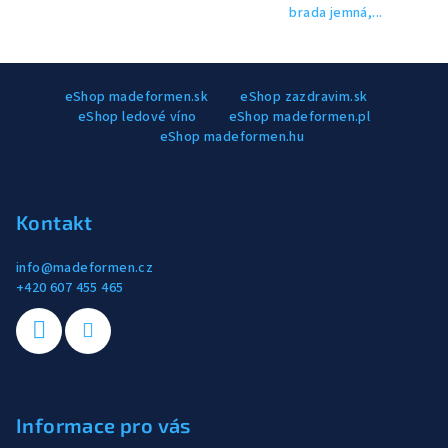
brada jemná,...
Z
eShop madeformen.sk
eShop zazdravim.sk
á
eShop ledové víno
eShop madeformen.pl
p
eShop madeformen.hu
a
t
í
Kontakt
info
@
madeformen.cz
+420 607 455 465
Informace pro vás