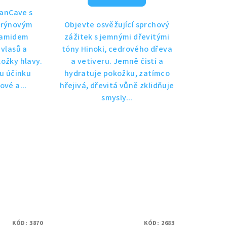
anCave s
arýnovým
Objevte osvěžující sprchový
namidem
zážitek s jemnými dřevitými
 vlasů a
tóny Hinoki, cedrového dřeva
kožky hlavy.
a vetiveru. Jemně čistí a
mu účinku
hydratuje pokožku, zatímco
ové a...
hřejivá, dřevitá vůně zklidňuje
smysly...
KÓD:
3870
KÓD:
2683