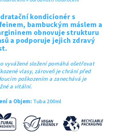
hodnoceno
Podrobnosti hodnocení
nocení
duktu
dratační kondicionér s
feinem, bambuckým máslem a
argininem obnovuje strukturu
asů a podporuje jejich zdravý
st.
zdiček.
o vyvážené složení pomáhá ošetřovat
kozené vlasy, zároveň je chrání před
oucím poškozením a zanechává je
žné a vitální.
ení a Objem:
Tuba 200ml