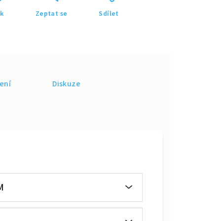
sk
Zeptat se
Sdílet
ení
Diskuze
M