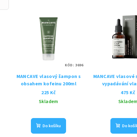
KÓD:
3696
MANCAVE vlasový šampon s
MANCAVE vlasové 
obsahem kofeinu 200ml
vypadávání vla
225 Kč
475 Kč
Skladem
Sklade
Do košíku
Do koší