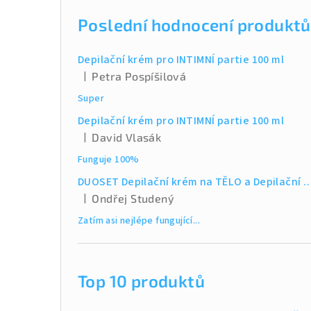
a
Poslední hodnocení produktů
n
Depilační krém pro INTIMNÍ partie 100 ml
n
|
Petra Pospíšilová
Hodnocení produktu je 5 z 5 hvězdiček.
í
Super
p
Depilační krém pro INTIMNÍ partie 100 ml
|
David Vlasák
a
Hodnocení produktu je 5 z 5 hvězdiček.
Funguje 100%
n
DUOSET Depilační krém na TĚLO a Depilační krém na I
e
|
Ondřej Studený
Hodnocení produktu je 5 z 5 hvězdiček.
Zatím asi nejlépe fungující...
l
Top 10 produktů