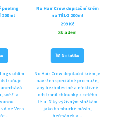
 peeling
No Hair Crew depilační krém
 200ml
na TĚLO 200ml
299 Kč
m
Skladem
Průměrné
hodnocení
ku
Do košíku
produktu
je
5,0
ling s uhlím
No Hair Crew depilační krém je
z
dstraňuje
navržen speciálně pro muže,
5
 zanechává
aby bezbolestně a efektivně
hvězdiček.
, svěží a
odstranil chloupky z celého
ovanou.
těla. Díky výživným složkám
 s Aloe Vera
jako bambucké máslo,
ře...
heřmánek a...