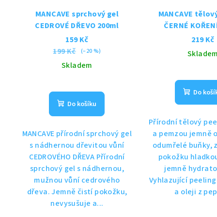
MANCAVE sprchový gel
MANCAVE tělový
CEDROVÉ DŘEVO 200ml
ČERNÉ KOŘENÍ
159 Kč
219 Kč
199 Kč
(–20 %)
Sklade
Skladem
Do koší
Do košíku
Přírodní tělový pee
MANCAVE přírodní sprchový gel
a pemzou jemně o
s nádhernou dřevitou vůní
odumřelé buňky,
CEDROVÉHO DŘEVA Přírodní
pokožku hladkou
sprchový gel s nádhernou,
jemně hydrat
mužnou vůní cedrového
Vyhlazující peeling
dřeva. Jemně čistí pokožku,
a oleji z pep
nevysušuje a...