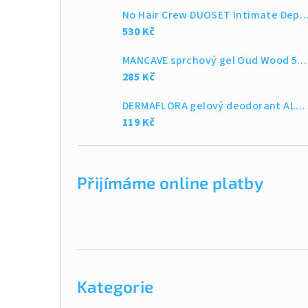
No Hair Crew DUOSET Intimate Depilační krém a Intimate tekutý pudr na tělo a in
530 Kč
MANCAVE sprchový gel Oud Wood 500ml
285 Kč
DERMAFLORA gelový deodorant ALOE VERA
119 Kč
Přijímáme online platby
Přeskočit
kategorie
Kategorie