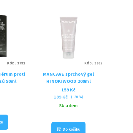
KÓD:
3791
KÓD:
3865
sérum proti
MANCAVE sprchový gel
sů 50ml
HINOKIWOOD 200ml
159 Kč
199 Kč
(–20 %)
m
Skladem
ku
Do košíku