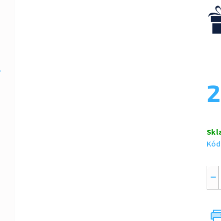
ie 100 ml
2
Měr
cen
Skl
g
Kód
ml
−