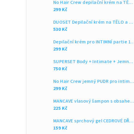
No Hair Crew depilační krém na TĚLO 200ml
299 Kč
DUOSET Depilační krém na TĚLO a Depilační krém na INTIMNÍ partie
530 Kč
Depilační krém pro INTIMNÍ part
299 Kč
SUPERSET Body + Intimate + Jemný Pudr
750 Kč
No Hair Crew jemný PUDR pro intimní místa 100
299 Kč
MANCAVE vlasový šampon s obsahem kofeinu 200
225 Kč
MANCAVE sprchový gel CEDROVÉ DŘEVO 200ml
159 Kč