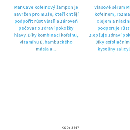
ManCave kofeinový šampon je
Vlasové sérum M
navržen pro muže, kteří chtějí
kofeinem, rozm
podpořit růst vlasů a zároveň
olejem a niaci
pečovat o zdraví pokožky
podporuje růst
hlavy. Díky kombinaci kofeinu,
zlepšuje zdraví po
vitamínu E, bambuckého
Díky exfoliační
másla a...
kyseliny salicyl
KÓD:
3847