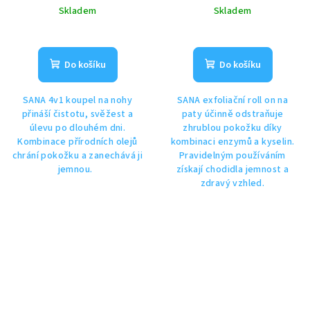
Skladem
Skladem
Do košíku
Do košíku
SANA 4v1 koupel na nohy
SANA exfoliační roll on na
přináší čistotu, svěžest a
paty účinně odstraňuje
úlevu po dlouhém dni.
zhrublou pokožku díky
Kombinace přírodních olejů
kombinaci enzymů a kyselin.
chrání pokožku a zanechává ji
Pravidelným používáním
jemnou.
získají chodidla jemnost a
zdravý vzhled.