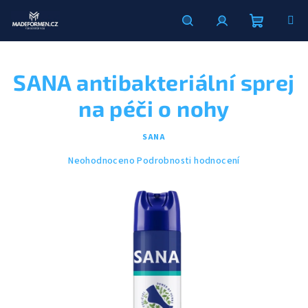
Přejít
na
obsah
Nákupní
Hledat
Přihlášení
SANA antibakteriální sprej
košík
na péči o nohy
SANA
Průměrné
Neohodnoceno
Podrobnosti hodnocení
hodnocení
produktu
je
0,0
z
5
hvězdiček.