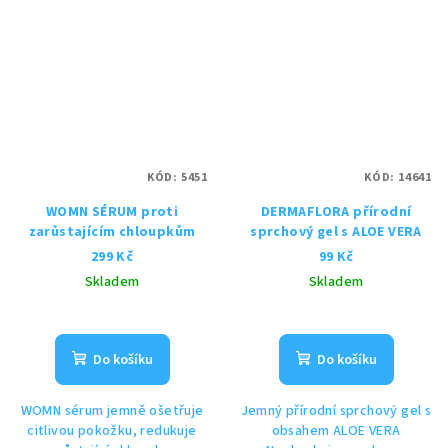
KÓD:
5451
KÓD:
14641
WOMN SÉRUM proti
DERMAFLORA přírodní
zarůstajícím chloupkům
sprchový gel s ALOE VERA
299 Kč
99 Kč
Skladem
Skladem
Do košíku
Do košíku
WOMN sérum jemně ošetřuje
Jemný přírodní sprchový gel s
citlivou pokožku, redukuje
obsahem ALOE VERA