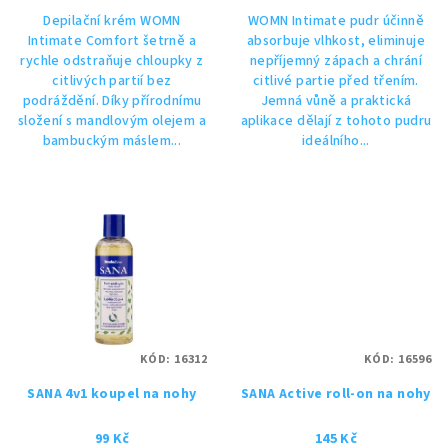
5,0
Depilační krém WOMN
WOMN Intimate pudr účinně
z
Intimate Comfort šetrně a
absorbuje vlhkost, eliminuje
5
rychle odstraňuje chloupky z
nepříjemný zápach a chrání
hvězdiček.
citlivých partií bez
citlivé partie před třením.
podráždění. Díky přírodnímu
Jemná vůně a praktická
složení s mandlovým olejem a
aplikace dělají z tohoto pudru
bambuckým máslem...
ideálního...
KÓD:
16312
KÓD:
16596
SANA 4v1 koupel na nohy
SANA Active roll-on na nohy
99 Kč
145 Kč