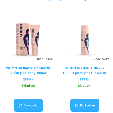
KÓD:
5449
KÓD:
5447
WOMN Intimate depilační
WOMN INTIMATE DRY &
krém pro ženy 100ml
FRESH pudr proti pocení
299 Kč
299 Kč
Skladem
Skladem
Průměrné
hodnocení
produktu
Do košíku
Do košíku
je