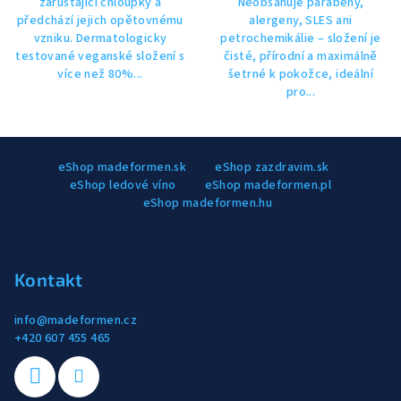
zarůstající chloupky a
Neobsahuje parabeny,
předchází jejich opětovnému
alergeny, SLES ani
vzniku. Dermatologicky
petrochemikálie – složení je
testované veganské složení s
čisté, přírodní a maximálně
více než 80%...
šetrné k pokožce, ideální
pro...
Z
eShop madeformen.sk
eShop zazdravim.sk
á
eShop ledové víno
eShop madeformen.pl
p
eShop madeformen.hu
a
t
í
Kontakt
info
@
madeformen.cz
+420 607 455 465