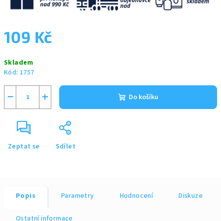
109 Kč
Měrná
Skladem
cena:
Kód:
1757
−
+
Do košíku
Zeptat se
Sdílet
Popis
Parametry
Hodnocení
Diskuze
Ostatní informace