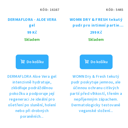
KÓD:
16167
KÓD:
5445
DERMAFLORA - ALOE VERA
WOMN DRY & FRESH tekutý
gel
pudr pro intimní partie
50ml
99 Kč
299 Kč
Skladem
Skladem
Do košíku
Do košíku
DERMAFLORA Aloe Vera gel
WOMN Dry & Fresh tekutý
intenzivně hydratuje,
pudr poskytuje jemnou, ale
zklidňuje podrážděnou
účinnou ochranu citlivých
pokožku a podporuje její
partií před vlhkostí, třením a
regeneraci Je ideální pro
nepříjemným zápachem.
ošetření po slunění, holení
Dermatologicky testované
nebo při drobných
veganské složení...
poraněních...